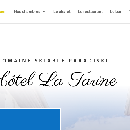
ueil
Nos chambres
Le chalet
Le restaurant
Le bar
DOMAINE SKIABLE PARADISKI
Hôtel La Tarine