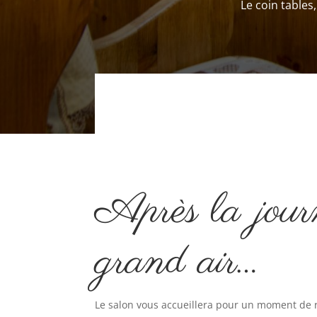
Le coin tables
Après la jour
grand air…
Le salon vous accueillera pour un moment de 