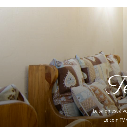
Té
Le salon est à v
Le coin TV