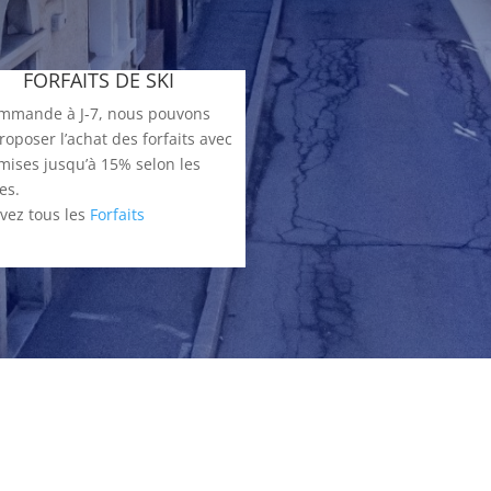
FORFAITS DE SKI
mmande à J-7, nous pouvons
roposer l’achat des forfaits avec
mises jusqu’à 15% selon les
es.
vez tous les
Forfaits