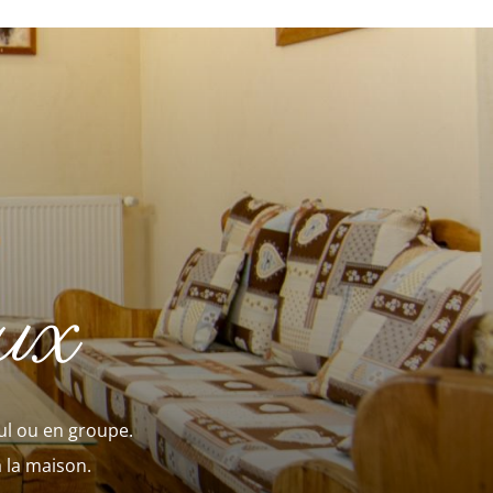
eux
eul ou en groupe.
 la maison.