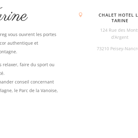
rine
CHALET HOTEL 

TARINE
124 Rue des Mont
eg vous ouvrent les portes
d’Argent
cor authentique et
73210 Peisey-Nancr
ontagne.
 relaxer, faire du sport ou
té.
mander conseil concernant
Plagne, le Parc de la Vanoise,